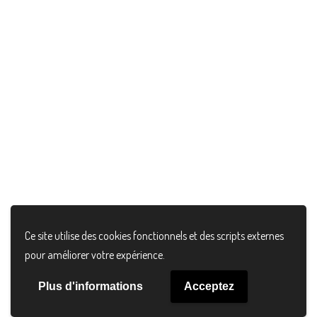
Le
Le
€
65.00
€
45.00
prix
prix
initial
actuel
était :
est :
€65.00.
€45.00.
© 2024 Maisonhate , All Rights Reserved
Ce site utilise des cookies fonctionnels et des scripts externes
pour améliorer votre expérience.
Plus d'informations
Acceptez